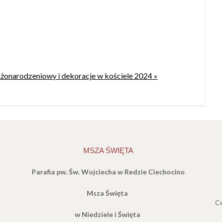
żonarodzeniowy i dekoracje w kościele 2024 »
MSZA ŚWIĘTA
Parafia pw. Św. Wojciecha w Redzie Ciechocino
Msza Święta
Ce
w Niedziele i Święta