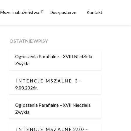
Msze i nabożeństwa
Duszpasterze
Kontakt
OSTATNIE WPISY
Ogłoszenia Parafialne – XVIII Niedziela
Zwykła
I N T E N C J E M S Z A L N E 3 –
9.08.2026r.
Ogłoszenia Parafialne – XVII Niedziela
Zwykła
I N T E N C J E M S Z A L N E 27.07 –