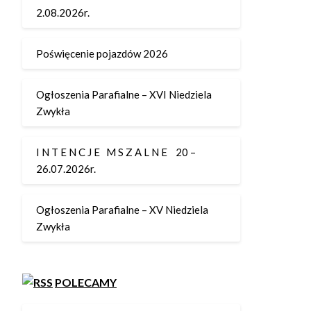
2.08.2026r.
Poświęcenie pojazdów 2026
Ogłoszenia Parafialne – XVI Niedziela
Zwykła
I N T E N C J E M S Z A L N E 20 –
26.07.2026r.
Ogłoszenia Parafialne – XV Niedziela
Zwykła
POLECAMY