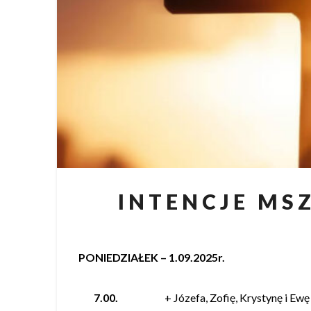
I N T E N C J E M S 
PONIEDZIAŁEK – 1.09.2025r.
7.00.
+ Józefa, Zofię, Krystynę i Ewę