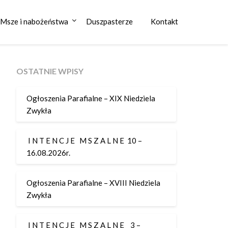
Msze i nabożeństwa
Duszpasterze
Kontakt
OSTATNIE WPISY
Ogłoszenia Parafialne – XIX Niedziela
Zwykła
I N T E N C J E M S Z A L N E 10 –
16.08.2026r.
Ogłoszenia Parafialne – XVIII Niedziela
Zwykła
I N T E N C J E M S Z A L N E 3 –