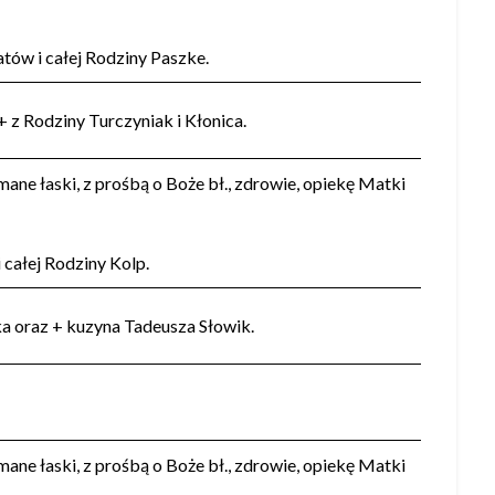
latów i całej Rodziny Paszke.
+ z Rodziny Turczyniak i Kłonica.
ane łaski, z prośbą o Boże bł., zdrowie, opiekę Matki
i całej Rodziny Kolp.
zka oraz + kuzyna Tadeusza Słowik.
ane łaski, z prośbą o Boże bł., zdrowie, opiekę Matki