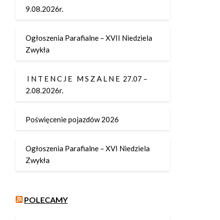
9.08.2026r.
Ogłoszenia Parafialne – XVII Niedziela
Zwykła
I N T E N C J E M S Z A L N E 27.07 –
2.08.2026r.
Poświęcenie pojazdów 2026
Ogłoszenia Parafialne – XVI Niedziela
Zwykła
POLECAMY