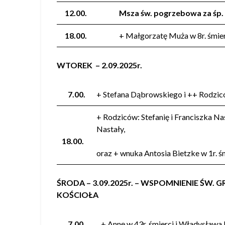
12.00.
Msza św. pogrzebowa za śp.
18.00.
+ Małgorzatę Muża w 8r. śmierc
WTOREK – 2.09.2025r.
7.00.
+ Stefana Dąbrowskiego i ++ Rodzic
+ Rodziców: Stefanię i Franciszka Nas
Nastały,
18.00.
oraz + wnuka Antosia Bietzke w 1r. ś
ŚRODA – 3.09.2025r. – WSPOMNIENIE ŚW.
KOŚCIOŁA
7.00.
+ Annę w 43r. śmierci i Władysława 