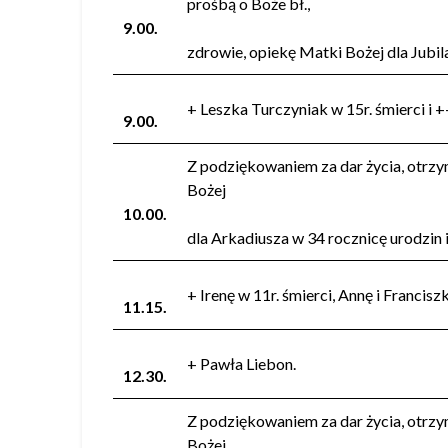
prośbą o Boże bł.,
9.00.
zdrowie, opiekę Matki Bożej dla Jubi
+ Leszka Turczyniak w 15r. śmierci i +
9.00.
Z podziękowaniem za dar życia, otrzym
Bożej
10.00.
dla Arkadiusza w 34 rocznicę urodzin 
+ Irenę w 11r. śmierci, Annę i Francis
11.15.
+ Pawła Liebon.
12.30.
Z podziękowaniem za dar życia, otrzym
Bożej