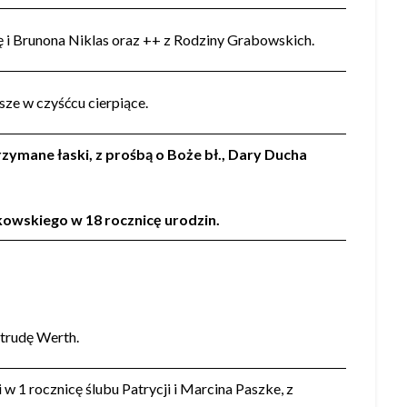
ę i Brunona Niklas oraz ++ z Rodziny Grabowskich.
sze w czyśćcu cierpiące.
zymane łaski, z prośbą o Boże bł., Dary Ducha
kowskiego w 18 rocznicę urodzin.
rtrudę Werth.
 1 rocznicę ślubu Patrycji i Marcina Paszke, z