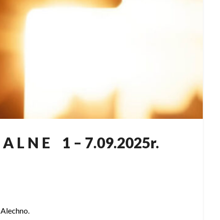
Z A L N E 1 – 7.09.2025r.
 Alechno.