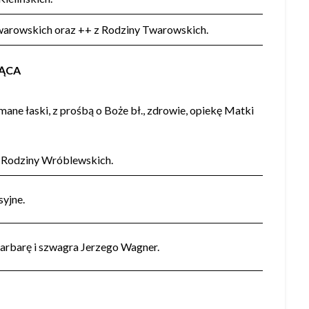
Twarowskich oraz ++ z Rodziny Twarowskich.
IĄCA
ane łaski, z prośbą o Boże bł., zdrowie, opiekę Matki
łej Rodziny Wróblewskich.
syjne.
 Barbarę i szwagra Jerzego Wagner.