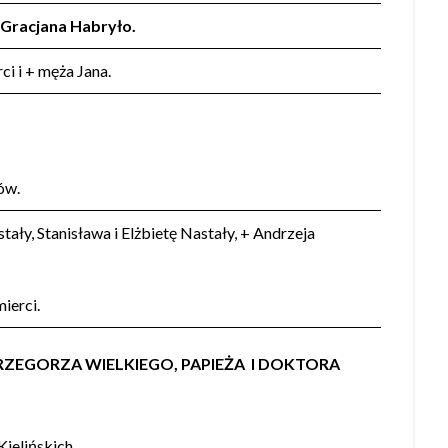
 Gracjana Habryło.
i i + męża Jana.
ów.
tały, Stanisława i Elżbietę Nastały, + Andrzeja
mierci.
 GRZEGORZA WIELKIEGO, PAPIEŻA I DOKTORA
Kielińskich.