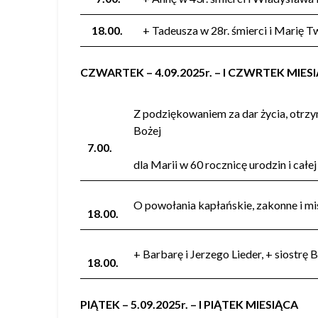
18.00.
+ Tadeusza w 28r. śmierci i Marię 
CZWARTEK – 4.09.2025r. – I CZWRTEK MIES
Z podziękowaniem za dar życia, otrzym
Bożej
7.00.
dla Marii w 60 rocznicę urodzin i ca
O powołania kapłańskie, zakonne i mi
18.00.
+ Barbarę i Jerzego Lieder, + siostrę
18.00.
PIĄTEK – 5.09.2025r. – I PIĄTEK MIESIĄCA