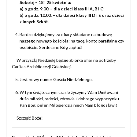
Sobotę – 18 i 25 kwietnia:
a) o godz. 9.00. – dla dzieci klasy III A, B i C;
b) o godz. 10.00. – dla dzieci klasy III D i E oraz dzieci
z innych Szkół.
Bardzo dziękujemy za ofiary składane na budowę
naszego nowego kościoła:
na tacę, konto parafialne czy
osobiście. Serdeczne Bóg zapłać!
W przyszłą Niedzielę będzie zbiórka ofiar na potrzeby
Caritas Archidiecezji Gdańskiej.
Jest nowy numer Gościa Niedzielnego.
W tym świątecznym czasie życzymy Wam Umiłowani
dużo miłości, radości, zdrowia
i dobrego wypoczynku.
Pan Bóg, pełen Miłosierdzia niech Nam błogosławi!
Szczęść Boże!