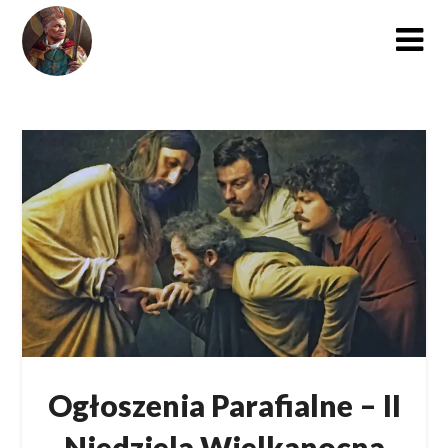
Skip
to
content
Ogłoszenia Parafialne – II
Niedziela Wielkanocna