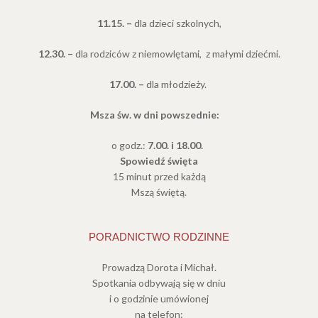
11.15. –
dla dzieci szkolnych,
12.30. –
dla rodziców z niemowlętami,
z małymi dziećmi.
17.00. –
dla młodzieży.
Msza św. w dni powszednie:
o godz.:
7.00. i 18.00.
Spowiedź święta
15 minut przed każdą
Mszą świętą.
PORADNICTWO RODZINNE
Prowadzą Dorota i Michał.
Spotkania odbywają się w dniu
i o godzinie umówionej
na telefon: