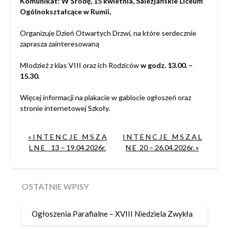
Komunikat:
W Środę, 15 kwietnia, Salezjańskie Liceum
Ogólnokształcące w Rumii,
Organizuje Dzień Otwartych Drzwi, na które serdecznie
zaprasza zainteresowaną
Młodzież z klas VIII oraz ich Rodziców
w godz. 13.00. –
15.30.
Więcej informacji na plakacie w gablocie ogłoszeń oraz
stronie internetowej Szkoły.
« I N T E N C J E M S Z A
I N T E N C J E M S Z A L
L N E 13 – 19.04.2026r.
N E 20 – 26.04.2026r. »
OSTATNIE WPISY
Ogłoszenia Parafialne – XVIII Niedziela Zwykła