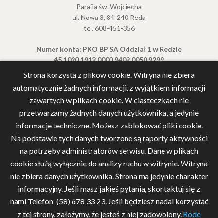
Parafia św. Wojciecha
ul. Nowa 3, 84-240 Reda
tel. 608-451-356
Numer konta: PKO BP SA Oddział 1 w Redzie
45 1020 1912 0000 9402 0050 9299
Strona korzysta z plików cookie. Witryna nie zbiera
automatycznie żadnych informacji, z wyjątkiem informacji
zawartych w plikach cookie. W ciasteczkach nie
przetwarzamy żadnych danych użytkownika, a jedynie
informacje techniczne. Możesz zablokować pliki cookie.
Na podstawie tych danych tworzone są raporty aktywności
na potrzeby administratorów serwisu. Dane w plikach
cookie służą wyłącznie do analizy ruchu w witrynie. Witryna
nie zbiera danych użytkownika. Strona ma jedynie charakter
informacyjny. Jeśli masz jakieś pytania, skontaktuj się z
nami Telefon: (58) 678 33 23. Jeśli będziesz nadal korzystać
z tej strony, założymy, że jesteś z niej zadowolony.
Rodo