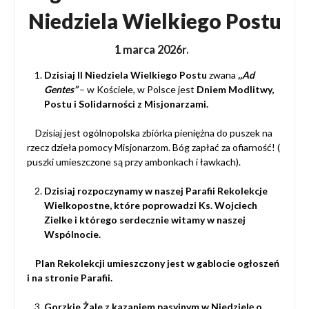
Niedziela Wielkiego Postu
1 marca 2026r.
Dzisiaj II Niedziela Wielkiego Postu
zwana
,,Ad
Gentes”
– w Kościele, w Polsce
jest
Dniem Modlitwy,
Postu i Solidarności z Misjonarzami.
Dzisiaj jest ogólnopolska zbiórka pieniężna do puszek na
rzecz dzieła pomocy
Misjonarzom. Bóg zapłać za ofiarność!
(
puszki umieszczone są przy ambonkach i ławkach).
Dzisiaj rozpoczynamy w naszej Parafii Rekolekcje
Wielkopostne
, które poprowadzi
Ks. Wojciech
Zielke i którego serdecznie witamy w naszej
Wspólnocie.
Plan Rekolekcji
umieszczony jest w gablocie ogłoszeń
i na stronie Parafii.
Gorzkie Żale z kazaniem pasyjnym w Niedzielę o