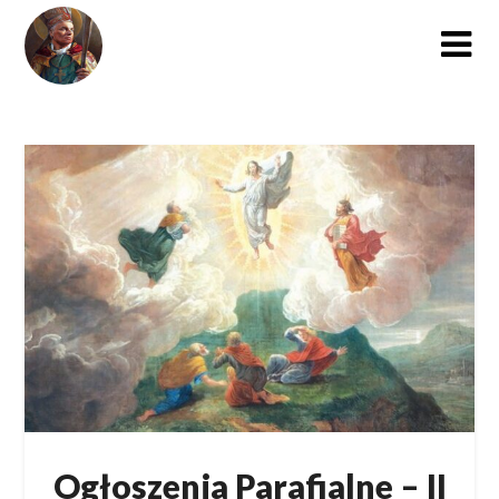
Skip
to
content
Ogłoszenia Parafialne – II