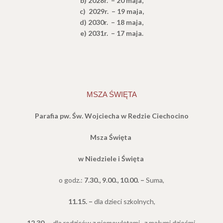
b) 2028r. – 20 maja,
c) 2029r. – 19 maja,
d) 2030r. – 18 maja,
e
) 2031r. – 17 maja.
MSZA ŚWIĘTA
Parafia pw. Św. Wojciecha w Redzie Ciechocino
Msza Święta
w Niedziele i Święta
o godz.:
7.30., 9.00., 10.00. –
Suma,
11.15. –
dla dzieci szkolnych,
12.30. –
dla rodziców z niemowlętami,
z małymi dziećmi.