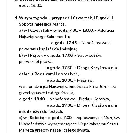
godz. 16.00.
W tym tygodniu przypada I Czwartek, I Piątek i I
Sobota miesiąca Marca.
a)
w I Czwartek
– w godz. 7.30. – 18.00. –
Adoracja
Najświętszego Sakramentu;
o godz. 17.45. –
Nabożeństwo o
powołania kapłańskie i misyjne;
b)
w I Piątek
– o godz. 17.00. –
Spowiedź św.
pierwszopiątkowa,
o godz. 17.30. – Droga Krzyżowa dla
dzieci z Rodzicami i dorosłych,
o godz. 18.00. –
Msza św.
wynagradzająca Najświętszemu Sercu
Pana Jezusa za
grzechy nasze i całego świata,
o godz. 18.40. –
Nabożeństwo I Piątku i Koronka,
o godz. 19.00. – Droga Krzyżowa dla
młodzieży i dorosłych.
c)
w I Sobotę
– o godz. 7.00. –
zapraszamy na Mszę św.
i Nabożeństwo wynagradzające
Niepokalanemu Sercu
Maryi za grzechy nasze i całego świata.