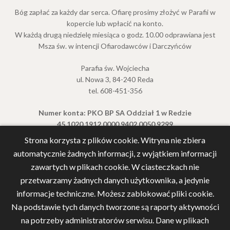
Bóg zapłać za każdy dar serca. Ofiarę prosimy złożyć w Parafii w
kopercie lub wpłacić na konto.
W każdą drugą niedzielę miesiąca o godz. 10.00 odprawiana jest
Msza św. w intencji Ofiarodawców i Darczyńców
Parafia św. Wojciecha
ul. Nowa 3, 84-240 Reda
tel. 608-451-356
Numer konta: PKO BP SA Oddział 1 w Redzie
45 1020 1912 0000 9402 0050 9299
Strona korzysta z plików cookie. Witryna nie zbiera
automatycznie żadnych informacji, z wyjątkiem informacji
zawartych w plikach cookie. W ciasteczkach nie
przetwarzamy żadnych danych użytkownika, a jedynie
informacje techniczne. Możesz zablokować pliki cookie.
Na podstawie tych danych tworzone są raporty aktywności
na potrzeby administratorów serwisu. Dane w plikach