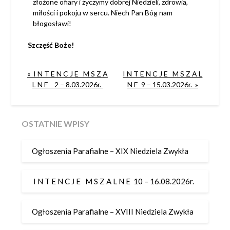
złożone ofiary i życzymy
dobrej Niedzieli, zdrowia,
miłości i pokoju w sercu. Niech Pan Bóg nam
błogosławi!
Szczęść Boże!
« I N T E N C J E M S Z A
I N T E N C J E M S Z A L
L N E 2 – 8.03.2026r.
N E 9 – 15.03.2026r. »
OSTATNIE WPISY
Ogłoszenia Parafialne – XIX Niedziela Zwykła
I N T E N C J E M S Z A L N E 10 – 16.08.2026r.
Ogłoszenia Parafialne – XVIII Niedziela Zwykła