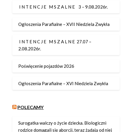
I N T E N C J E M S Z A L N E 3 – 9.08.2026r.
Ogłoszenia Parafialne – XVII Niedziela Zwykła
I N T E N C J E M S Z A L N E 27.07 –
2.08.2026r.
Poświęcenie pojazdów 2026
Ogłoszenia Parafialne – XVI Niedziela Zwykła
POLECAMY
Surogatka walczy o życie dziecka. Biologiczni
rodzice domagali się aborcji, teraz żądają od niej