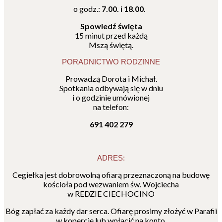
o godz.:
7.00. i 18.00.
Spowiedź święta
15 minut przed każdą
Mszą świętą.
PORADNICTWO RODZINNE
Prowadzą Dorota i Michał.
Spotkania odbywają się w dniu
i o godzinie umówionej
na telefon:
691 402 279
ADRES:
Cegiełka jest dobrowolną ofiarą przeznaczoną na budowę
kościoła pod wezwaniem św. Wojciecha
w REDZIE CIECHOCINO
Bóg zapłać za każdy dar serca. Ofiarę prosimy złożyć w Parafii
w kopercie lub wpłacić na konto.