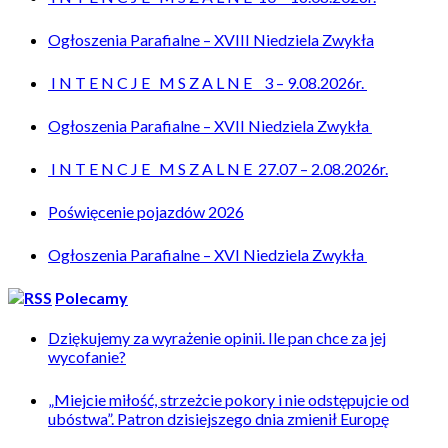
Ogłoszenia Parafialne – XVIII Niedziela Zwykła
I N T E N C J E M S Z A L N E 3 – 9.08.2026r.
Ogłoszenia Parafialne – XVII Niedziela Zwykła
I N T E N C J E M S Z A L N E 27.07 – 2.08.2026r.
Poświęcenie pojazdów 2026
Ogłoszenia Parafialne – XVI Niedziela Zwykła
Polecamy
Dziękujemy za wyrażenie opinii. Ile pan chce za jej
wycofanie?
„Miejcie miłość, strzeżcie pokory i nie odstępujcie od
ubóstwa”. Patron dzisiejszego dnia zmienił Europę