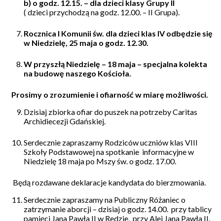
b)
o godz. 12.15.
– dla dzieci klasy Grupy II
( dzieci przychodzą na godz. 12.00. – II Grupa).
Rocznica I Komunii św. dla dzieci klas IV odbędzie się
w Niedzielę, 25 maja
o godz. 12.30.
W przyszłą Niedzielę – 18 maja – specjalna kolekta
na budowę naszego Kościoła.
Prosimy o zrozumienie i ofiarność w miarę możliwości.
Dzisiaj zbiorka ofiar do puszek na potrzeby Caritas
Archidiecezji Gdańskiej.
Serdecznie zapraszamy Rodziców uczniów klas VIII
Szkoły Podstawowej na
spotkanie
informacyjne w
Niedzielę 18 maja po Mszy św. o godz. 17.00.
Będą rozdawane deklaracje kandydata do bierzmowania.
Serdecznie zapraszamy na Publiczny Różaniec o
zatrzymanie aborcji – dzisiaj o godz. 14.00.
przy tablicy
pamięci Jana Pawła II w Redzie, przy Alei Jana Pawła II.