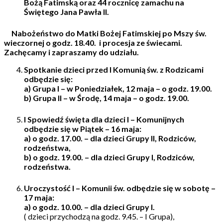
Bożą Fatimską
oraz 44 rocznicę zamachu na
Świętego Jana Pawła II.
Nabożeństwo do Matki Bożej Fatimskiej po Mszy św.
wieczornej o godz. 18.40.
i procesja ze świecami.
Zachęcamy i zapraszamy do udziału.
Spotkanie dzieci przed I Komunią św. z Rodzicami
odbędzie się:
a) Grupa I –
w Poniedziałek, 12 maja – o godz. 19.00.
b) Grupa II –
w Środę, 14 maja – o godz. 19.00.
I Spowiedź
święta dla dzieci I – Komunijnych
odbędzie się w Piątek – 16 maja:
a)
o godz. 17.00.
– dla dzieci Grupy II, Rodziców,
rodzeństwa,
b)
o godz. 19.00.
– dla dzieci Grupy I, Rodziców,
rodzeństwa.
Uroczystość I – Komunii św. odbędzie się w sobotę –
17 maja:
a)
o godz. 10.00.
– dla dzieci Grupy I.
( dzieci przychodzą na godz. 9.45. – I Grupa),