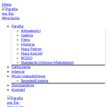
Skip
Menu
to
content
Parafia
Aktualności
Galeria
Filmy
Historia
Nasz Patron
Nasz kościół
RODO
Standardy Ochrony Małoletnich
Ogłoszenia
Intencje
Msze i nabożeństwa
Spowiedź święta
Duszpasterze
Kontakt