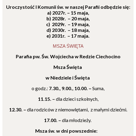
Uroczystość I Komunii św.
w naszej Parafii odbędzie się:
a) 2027r. – 15 maja,
b) 2028r. – 20 maja,
c) 2029r. – 19 maja,
d) 2030r. – 18 maja,
e
) 2031r. – 17 maja.
MSZA ŚWIĘTA
Parafia pw. Św. Wojciecha w Redzie Ciechocino
Msza Święta
w Niedziele i Święta
o godz.:
7.30., 9.00., 10.00. –
Suma,
11.15. –
dla dzieci szkolnych,
12.30. –
dla rodziców z niemowlętami,
z małymi dziećmi.
17.00. –
dla młodzieży.
Msza św. w dni powszednie: