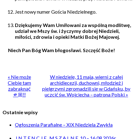
Jest nowy numer Gościa Niedzielnego.
Dziękujemy Wam Umiłowani za wspólną modlitwę,
udział we Mszy św. i życzymy
dobrej Niedzieli,
miłości, zdrowia i opieki Matki Bożej Majowej.
Niech Pan Bóg Wam błogosławi. Szczęść Boże!
« Nie może
W niedzielę, 11 maja, wierni z całej
Ciebie tam
archidiecezji, duchowni, młodzież i
zabraknąć
pielgrzymi zgromadzili się w Gdańsku, by
🫵🏼‼️
uczcić św. Wojciecha – patrona Polski »
Ostatnie wpisy
Ogłoszenia Parafialne – XIX Niedziela Zwykła
I N T E N C J E M S Z A L N E 10 – 16.08.2026r.