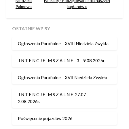
Niedziela
Pańskiej - Podziękowanie dla naszych
Palmowa
kapłanów »
OSTATNIE WPISY
Ogłoszenia Parafialne – XVIII Niedziela Zwykła
I N T E N C J E M S Z A L N E 3 – 9.08.2026r.
Ogłoszenia Parafialne – XVII Niedziela Zwykła
I N T E N C J E M S Z A L N E 27.07 –
2.08.2026r.
Poświęcenie pojazdów 2026