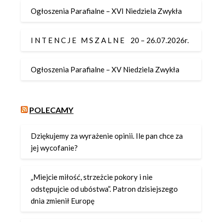
Ogłoszenia Parafialne – XVI Niedziela Zwykła
I N T E N C J E M S Z A L N E 20 – 26.07.2026r.
Ogłoszenia Parafialne – XV Niedziela Zwykła
POLECAMY
Dziękujemy za wyrażenie opinii. Ile pan chce za
jej wycofanie?
„Miejcie miłość, strzeżcie pokory i nie
odstępujcie od ubóstwa”. Patron dzisiejszego
dnia zmienił Europę