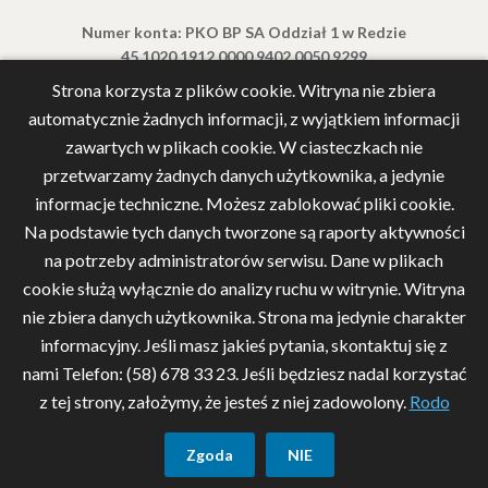
Numer konta: PKO BP SA Oddział 1 w Redzie
45 1020 1912 0000 9402 0050 9299
Strona korzysta z plików cookie. Witryna nie zbiera
automatycznie żadnych informacji, z wyjątkiem informacji
zawartych w plikach cookie. W ciasteczkach nie
przetwarzamy żadnych danych użytkownika, a jedynie
informacje techniczne. Możesz zablokować pliki cookie.
Na podstawie tych danych tworzone są raporty aktywności
na potrzeby administratorów serwisu. Dane w plikach
cookie służą wyłącznie do analizy ruchu w witrynie. Witryna
nie zbiera danych użytkownika. Strona ma jedynie charakter
informacyjny. Jeśli masz jakieś pytania, skontaktuj się z
nami Telefon: (58) 678 33 23. Jeśli będziesz nadal korzystać
z tej strony, założymy, że jesteś z niej zadowolony.
Rodo
©
PARAFII PW. ŚW. WOJCIECHA W REDZIE CIECHOCINO
2025
Zgoda
NIE